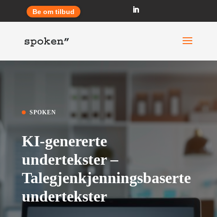
Be om tilbud
SPOKEN
KI-genererte
undertekster –
Talegjenkjenningsbaserte
undertekster