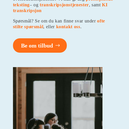
teksting
– og
transkripsjonstjenester
, samt
KI
transkripsjon
Spørsmål? Se om du kan finne svar under
ofte
stilte spørsmål
, eller
kontakt oss
.
Be om tilbud