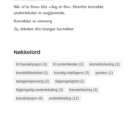
Når «I’m fine» blir «Jeg er fin». Hvorfor korrekte
undertekster er avgjørende.
Korrektur er omsorg
Ja, teksten din trenger korrektur
Nøkkelord
KI transkripsjon
(3)
KI undertekster
(3)
korrekturlesing
(2)
kundetilfredshet
(1)
kunstig intelligens
(3)
spoken
(1)
talegjenkjenning
(2)
tilgjengelighet
(1)
tilgjengelig underteksting
(3)
transkribering
(3)
transkripsjon
(6)
underteksting
(12)