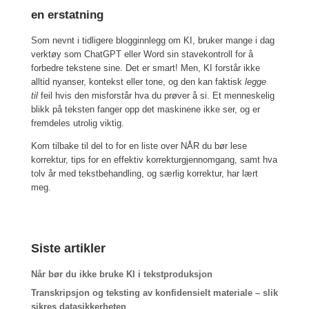
en erstatning
Som nevnt i tidligere blogginnlegg om KI, bruker mange i dag
verktøy som ChatGPT eller Word sin stavekontroll for å
forbedre tekstene sine. Det er smart! Men, KI forstår ikke
alltid nyanser, kontekst eller tone, og den kan faktisk
legge
til
feil hvis den misforstår hva du prøver å si. Et menneskelig
blikk på teksten fanger opp det maskinene ikke ser, og er
fremdeles utrolig viktig.
Kom tilbake til del to for en liste over NÅR du bør lese
korrektur, tips for en effektiv korrekturgjennomgang, samt hva
tolv år med tekstbehandling, og særlig korrektur, har lært
meg.
Siste artikler
Når bør du ikke bruke KI i tekstproduksjon
Transkripsjon og teksting av konfidensielt materiale – slik
sikres datasikkerheten