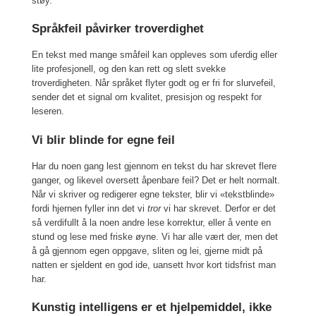
støy.
Språkfeil påvirker troverdighet
En tekst med mange småfeil kan oppleves som uferdig eller
lite profesjonell, og den kan rett og slett svekke
troverdigheten. Når språket flyter godt og er fri for slurvefeil,
sender det et signal om kvalitet, presisjon og respekt for
leseren.
Vi blir blinde for egne feil
Har du noen gang lest gjennom en tekst du har skrevet flere
ganger, og likevel oversett åpenbare feil? Det er helt normalt.
Når vi skriver og redigerer egne tekster, blir vi «tekstblinde»
fordi hjernen fyller inn det vi
tror
vi har skrevet. Derfor er det
så verdifullt å la noen andre lese korrektur, eller å vente en
stund og lese med friske øyne. Vi har alle vært der, men det
å gå gjennom egen oppgave, sliten og lei, gjerne midt på
natten er sjeldent en god ide, uansett hvor kort tidsfrist man
har.
Kunstig intelligens er et hjelpemiddel, ikke