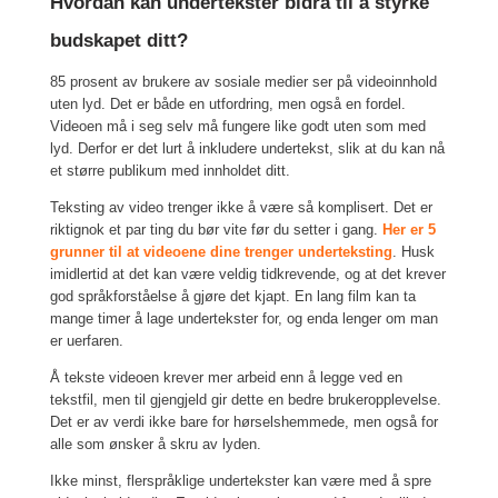
Hvordan kan undertekster bidra til å styrke
budskapet ditt?
85 prosent av brukere av sosiale medier ser på videoinnhold
uten lyd. Det er både en utfordring, men også en fordel.
Videoen må i seg selv må fungere like godt uten som med
lyd. Derfor er det lurt å inkludere undertekst, slik at du kan nå
et større publikum med innholdet ditt.
Teksting av video trenger ikke å være så komplisert. Det er
riktignok et par ting du bør vite før du setter i gang.
Her er 5
grunner til at videoene dine trenger underteksting
. Husk
imidlertid at det kan være veldig tidkrevende, og at det krever
god språkforståelse å gjøre det kjapt. En lang film kan ta
mange timer å lage undertekster for, og enda lenger om man
er uerfaren.
Å tekste videoen krever mer arbeid enn å legge ved en
tekstfil, men til gjengjeld gir dette en bedre brukeropplevelse.
Det er av verdi ikke bare for hørselshemmede, men også for
alle som ønsker å skru av lyden.
Ikke minst, flerspråklige undertekster kan være med å spre