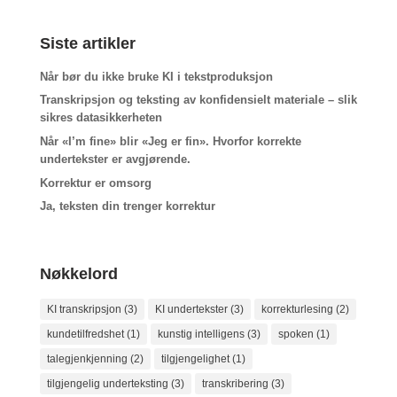
Siste artikler
Når bør du ikke bruke KI i tekstproduksjon
Transkripsjon og teksting av konfidensielt materiale – slik
sikres datasikkerheten
Når «I’m fine» blir «Jeg er fin». Hvorfor korrekte
undertekster er avgjørende.
Korrektur er omsorg
Ja, teksten din trenger korrektur
Nøkkelord
KI transkripsjon
(3)
KI undertekster
(3)
korrekturlesing
(2)
kundetilfredshet
(1)
kunstig intelligens
(3)
spoken
(1)
talegjenkjenning
(2)
tilgjengelighet
(1)
tilgjengelig underteksting
(3)
transkribering
(3)