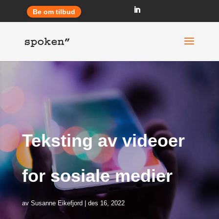
Be om tilbud
Teksting av videoer
for sosiale medier
av
Susanne Eikefjord
des 16, 2022