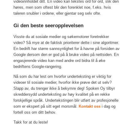
videoinnholdet ditt. En video kan tekstes ord for ord, slik den
høres, men som oftest blir den forenklet noe, f.eks. hvis
taleren snubler i ordene, eller gjentar seg selv ofte.
Gi den beste seeropplevelsen
Visste du at sosiale medier og søkemotorer foretrekker
video? Så mye at de faktisk prioriterer dette i sine algoritmer.
En bedrift har større sannsynlighet for å havne på forsiden av
Google dersom den er god på å bruke video på nettsiden. En
engasjerende video kan med andre ord bidra til å øke
bedriftens Google-rangering.
Nå som du har lest om hvorfor underteksting er viktig for
videoer til sosiale medier, hvorfor ikke prøve det ut selv?
Slapp av, du trenger ikke å bekymre deg! Spoken Oy tilbyr
skreddersydd underteksting av høy kvalitet på en rekke
forskjellige språk. Undertekstingen blir utført av profesjonelle
som er ekspert på sitt eget morsmål.
Kontakt oss
i dag og
fortell oss om ditt behov.
Takk for at du leste!